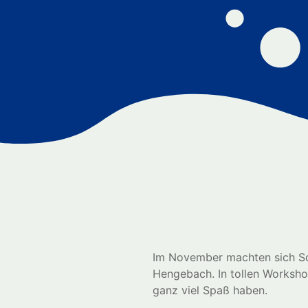
Kreativtage in de
Im November machten sich Schü
Hengebach. In tollen Worksho
ganz viel Spaß haben.